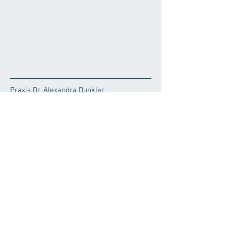
Praxis Dr. Alexandra Dunkler
Kaiserstraße 7
76437 Rastatt
Bitte beachten Sie unsere
Anrufbeantworteransagen für veränderte
Sprechstundenzeiten oder Urlaubszeiten
Datenschutzerklärung